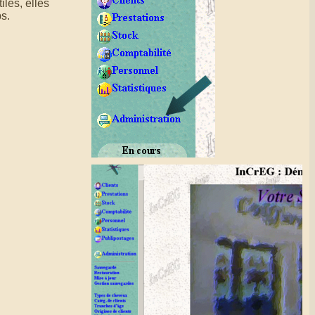
les, elles
ps.