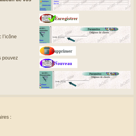
c l’icône
 pouvez
ires :