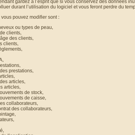
ndant gardez à l’esprit que si vous conservez des données inuti
luer durant l’utilisation du logiciel et vous feront perdre du tem
vous pouvez modifier sont :
heveux ou types de peau,
de clients,
âge des clients,
 clients,
èglements,
A,
estations,
des prestations,
ticles,
des articles,
 articles,
ouvements de stock,
ouvements de caisse,
es collaborateurs,
ntrat des collaborateurs,
intage,
sateurs,
é,