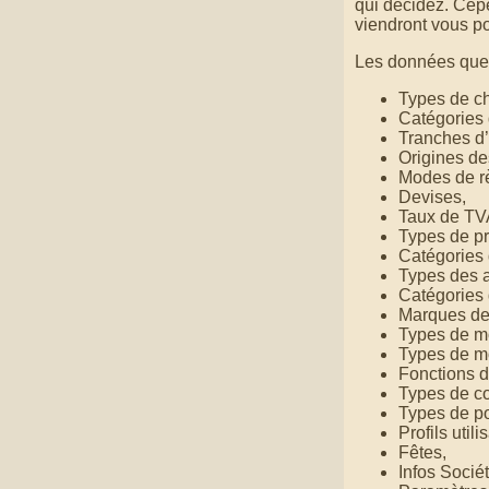
qui décidez. Cepe
viendront vous pol
Les données que 
Types de c
Catégories 
Tranches d’
Origines des
Modes de r
Devises,
Taux de TV
Types de pr
Catégories 
Types des ar
Catégories 
Marques des
Types de m
Types de m
Fonctions d
Types de co
Types de po
Profils utili
Fêtes,
Infos Sociét