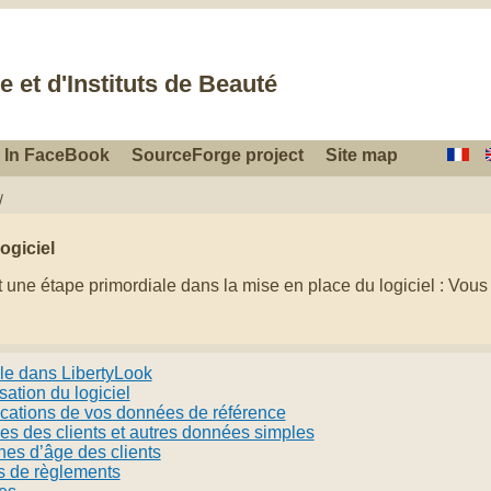
e et d'Instituts de Beauté
In FaceBook
SourceForge project
Site map
/
logiciel
t une étape primordiale dans la mise en place du logiciel : Vous
ale dans LibertyLook
lisation du logiciel
ications de vos données de référence
es des clients et autres données simples
hes d’âge des clients
 de règlements