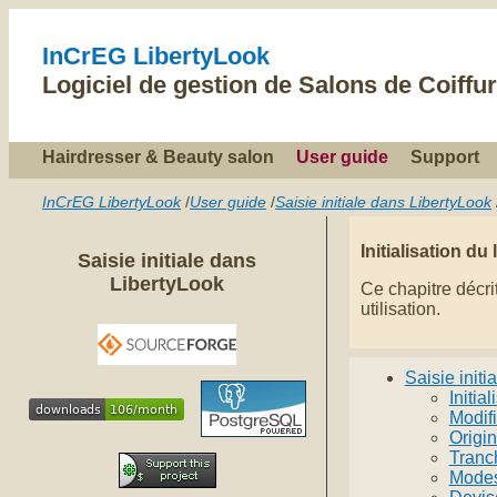
InCrEG LibertyLook
Logiciel de gestion de Salons de Coiffur
Hairdresser & Beauty salon
User guide
Support
InCrEG LibertyLook
/
User guide
/
Saisie initiale dans LibertyLook
Initialisation du 
Saisie initiale dans
LibertyLook
Ce chapitre décri
utilisation.
Saisie initi
Initia
Modif
Origin
Tranc
Modes