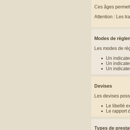
Ces âges permette
Attention : Les t
Modes de règle
Les modes de règl
Un indicate
Un indicate
Un indicate
Devises
Les devises poss
Le libellé e
Le rapport d
Types de presta