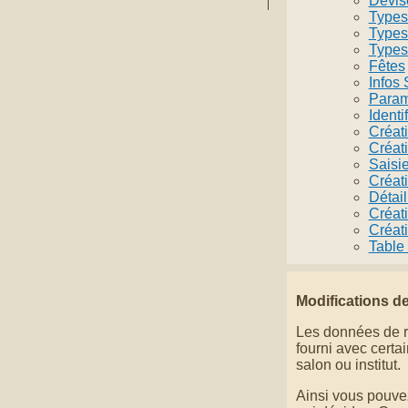
Devis
Types
Types
Types
Fêtes
Infos 
Paramè
Identi
Créat
Créati
Saisie
Créati
Détai
Créat
Créati
Table 
Modifications d
Les données de ré
fourni avec certai
salon ou institut.
Ainsi vous pouvez