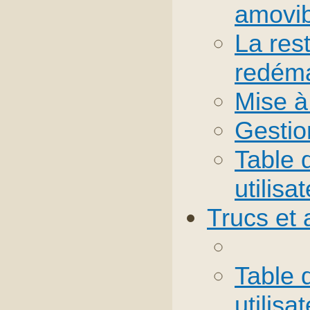
amovib
La rest
redéma
Mise à 
Gesti
Table 
utilisa
Trucs et 
Table 
utilisa