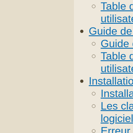
Table 
utilisa
Guide de 
Guide 
Table 
utilisa
Installati
Install
Les cla
logicie
Erreur