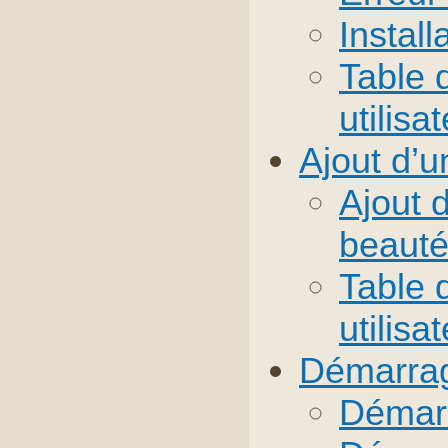
Instal
Table 
utilisa
Ajout d’u
Ajout d
beaut
Table 
utilisa
Démarrage
Démarr