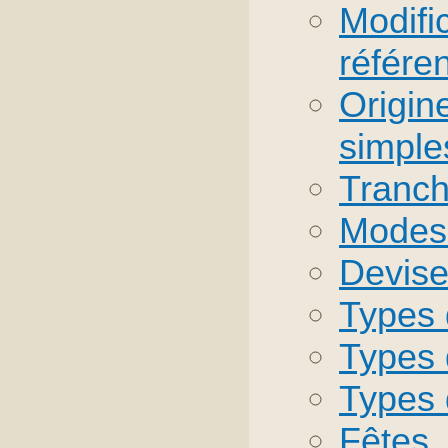
Modifi
référe
Origin
simple
Tranch
Modes
Devis
Types 
Types 
Types 
Fêtes