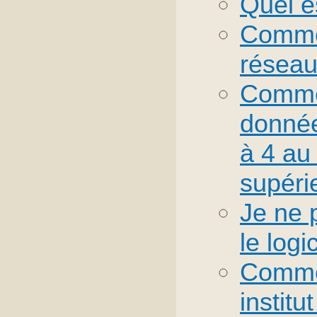
Quel e
Commen
résea
Comme
donnée
à 4 au
supéri
Je ne 
le log
Comment
institu