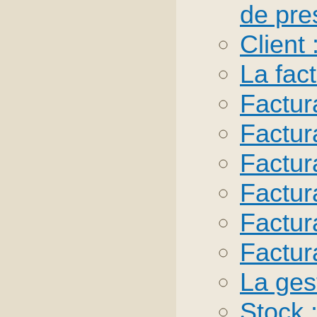
de pre
Client
La fact
Factur
Factur
Factura
Factur
Factur
Factur
La gest
Stock 