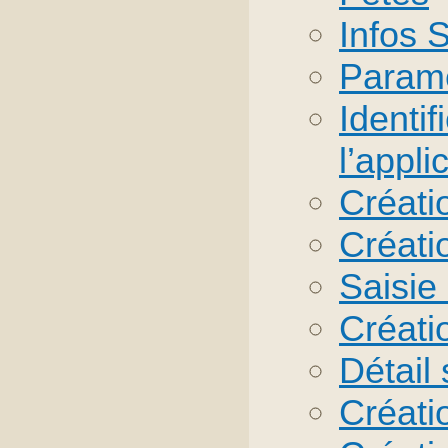
Infos 
Paramè
Identif
l’appli
Créati
Créati
Saisie
Créati
Détail
Créati