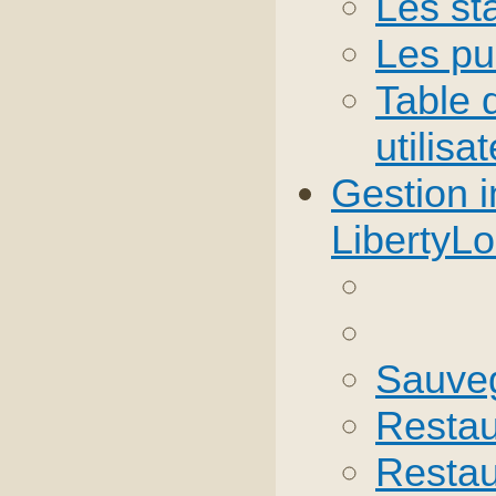
Les sta
Les pu
Table 
utilisa
Gestion i
LibertyL
Sauve
Restau
Restau