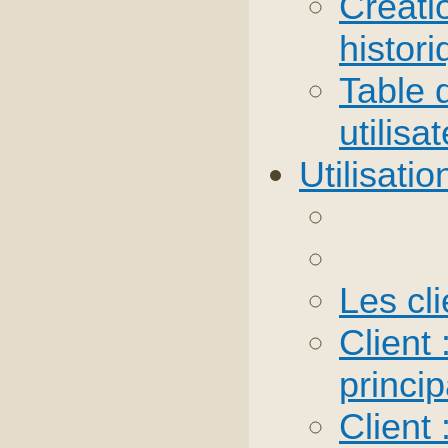
Créatio
histor
Table 
utilisa
Utilisati
Les cli
Client 
princi
Client