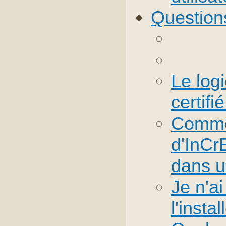
Question
Le logi
certifi
Commen
d'InCr
dans un
Je n'ai
l'insta