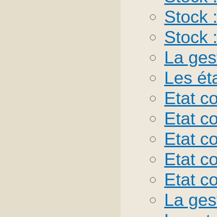
Stock :
Stock :
La ges
Les ét
Etat c
Etat c
Etat c
Etat co
Etat c
La ges